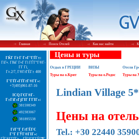
Главная
Поиск Отелей
Как нас найти
К
Цены и туры
ГЌГ Гё Г Г¤Г°ГҐГ±:
ГіГ«. ГЊГ Г«Г Гї ГЃГ°Г®Г­
Г­Г Гї,
Отдых в ГРЕЦИИ
ВИЗЫ
Отели Гр
Г¤.2/7, Г®ГґГЁГ± 400
Туры на о.Крит
Туры на о.Родос
Туры на 
Г’ГҐГ«ГҐГґГ®Г­Г»:
+7(495)961-87-16
Lindian Village 5*
ICQ ГЄГ®Г­
Г±ГіГ«ГјГІГ Г­ГІГ»:
381598349
Цены на отель
492383067
381895538
Tel.: +30 22440 3590
ГѓГ°Г ГґГЁГЄ
Г°Г ГЎГ®ГІГ»:
ГЇГ®Г­ГҐГ¤. - ГЇГїГІГ­ГЁГ¶Г