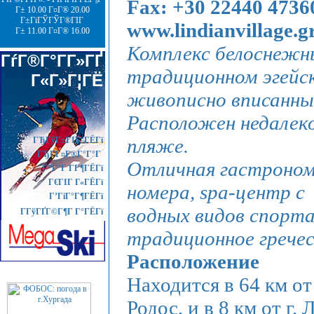
Fax: +30 22440 47
Г± 10.00 Г¤Г® 20.00
Г±ГіГЎГЎГ®ГІГ
www.lindianvillage.g
Г± 11.00 Г¤Г® 16.00
Комплекс белоснежн
ГѓГ®Г°Г­Г»ГҐ
традиционном эгейс
Г«Г»Г¦ГЁ
живописно вписанны
Расположен недалеко
пляже.
ГЂГўГ±ГІГ°ГЁГї
ГЂГ­Г¤Г®Г°Г°Г
Отличная гастроном
Г”Г°Г Г­Г¶ГЁГї
Г€ГІГ Г«ГЁГї
номера, spa-центр с
Г’ГіГ°Г¶ГЁГї
водных видов спорта,
ГГўГҐГ©Г¶Г Г°ГЁГї
традиционное грече
Расположение
Находится в 64 км от 
Родос, и в 8 км от г.