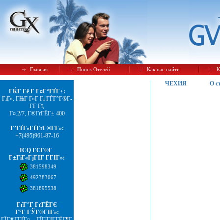
Главная
Поиск Отелей
Как нас найти
К
ЧЕХИЯ
О с
ГЌГ Гё Г Г¤Г°ГҐГ±:
ГіГ«. ГЊГ Г«Г Гї ГЃГ°Г®Г­
Г­Г Гї,
Г¤.2/7, Г®ГґГЁГ± 400
Г’ГҐГ«ГҐГґГ®Г­Г»:
+7(495)961-87-16
ICQ ГЄГ®Г­
Г±ГіГ«ГјГІГ Г­ГІГ»:
381598349
492383067
381895538
ГѓГ°Г ГґГЁГЄ
Г°Г ГЎГ®ГІГ»:
ГЇГ®Г­ГҐГ¤. - ГЇГїГІГ­ГЁГ¶Г