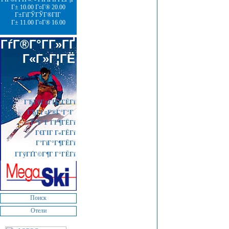
Г± 10.00 Г¤Г® 20.00
Г±ГіГЎГЎГ®ГІГ
Г± 11.00 Г¤Г® 16.00
ГѓГ®Г°Г­Г»ГҐ
Г«Г»Г¦ГЁ
ГЂГўГ±ГІГ°ГЁГї
ГЂГ­Г¤Г®Г°Г°Г
Г”Г°Г Г­Г¶ГЁГї
Г€ГІГ Г«ГЁГї
Г’ГіГ°Г¶ГЁГї
ГГўГҐГ©Г¶Г Г°ГЁГї
Поиск
Отели